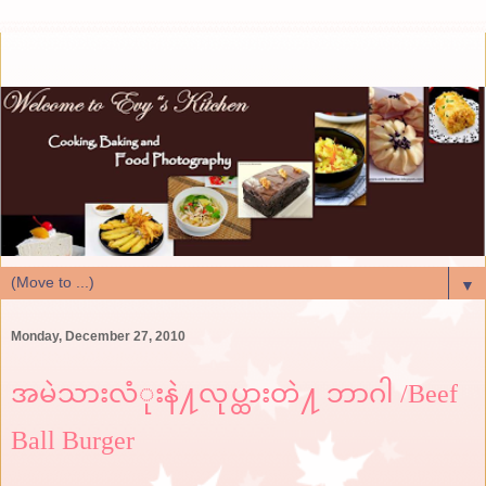
▼
Monday, December 27, 2010
အမဲသားလံုးနဲ႔လုပ္ထားတဲ႔ ဘာဂါ /Beef
Ball Burger