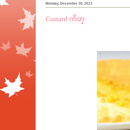
Monday, December 30, 2013
Custard ကိတ္