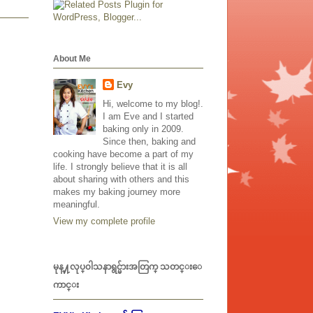
About Me
Evy
Hi, welcome to my blog!.
I am Eve and I started
baking only in 2009.
Since then, baking and
cooking have become a part of my
life. I strongly believe that it is all
about sharing with others and this
makes my baking journey more
meaningful.
View my complete profile
မုန္႔လုပ္၀ါသနာရွင္မ်ားအတြက္ သတင္းေ
ကာင္း