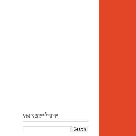
မုန္႔လုပ္နည္းမ်ားရွာရန္