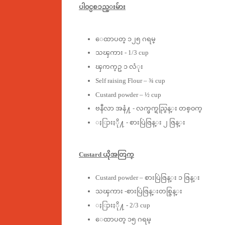
ပါ၀င္ပစၥည္းမ်ား
ေထာပတ္ ၁၂၅ ဂရမ္
သၾကား - 1/3 cup
ၾကက္ဥ ၁ လံုး
Self raising Flour – ¾ cup
Custard powder – ½ cup
ဗနီလာ အနံ႔ - လက္ဖက္ရည္ဇြန္း တစ္၀က္
ႏြားႏို႔ - စားပြဲဇြန္း ၂ ဇြန္း
Custard
ယို
အတြက္
Custard powder – စားပြဲဇြန္း ၁ ဇြန္း
သၾကား -စားပြဲဇြန္းတစ္ဇြန္း
ႏြားႏို႔ - 2/3 cup
ေထာပတ္ ၁၅ ဂရမ္