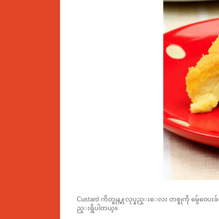
Custard
ကိတ္မုန္႔လုပ္နည္းေလး တစ္ခုကို မွ်ေ၀
ည္းရွိပါတယ္။