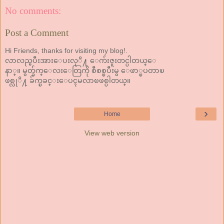
No comments:
Post a Comment
Hi Friends, thanks for visiting my blog!.
လာလည္ၿပီးအားေပးလုိ႔ ေက်းဇူးတင္ပါတယ္ေ
နာ္။ မွတ္ခ်က္ေလးေတြကို စီစစ္ၿပီးမွ ေဖာ္ၿပတာၿ
ဖစ္လုိ႔ ခ်က္ၿခင္းေပၚမလာၿဖစ္ပါတယ္။
›
Home
View web version