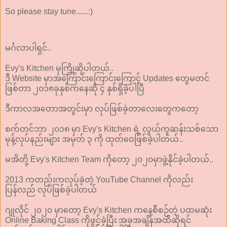
So please stay tune......:)
မင်္ဂလာပါရှင်..
Evy's Kitchen မှကြိုဆိုပါတယ်..
ဒီ Website မှာအကြောင်းကြောင်းကြောင့် Updates တွေမတင်
ဖြစ်တာ ၂၀၁၈ခုနှစ်ကနေဆို ၄ နှစ်ရှိခဲ့ပါပြီ
ဒီကာလအတောအတွင်းမှာ လုပ်ဖြစ်ခဲ့တာလေးတွေကတော့
စက်တင်ဘာ ၂၀၁၈ မှာ Evy's Kitchen ရဲ့ လွယ်ကူဆန်းသစ်သော
မုန့်လုပ်နည်းများ အမှတ် ၃ ကို ထုတ်ဝေဖြစ်ခဲ့ပါတယ်..
မအိတို့ Evy's Kitchen Team ကိုတော့ ၂၀၂၀မှာဖွဲ့နိုင်ခဲ့ပါတယ်..
2013 ကတည်းကလုပ်ခဲ့တဲ့ YouTube Channel ကိုလည်း
ပြန်လည် လုပ်ဖြစ်ခဲ့ပါတယ်
ဂျုလိုင် ၂၀၂၀ မှာတော့ Evy's Kitchen ကနေစီစဉ်တဲ့ ပထမဆုံး
Online Baking Class ကိုဖွင့်ခဲ့ပြီး အခုအချိန်အထိဆိုရင်