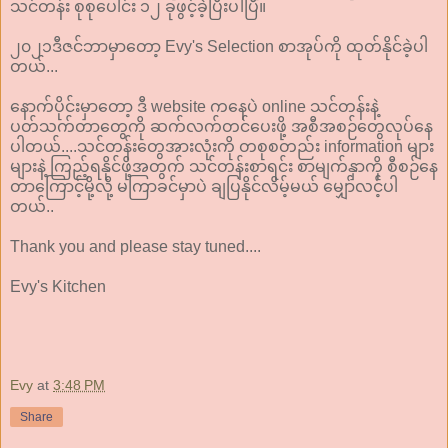
သင်တန်း စုစုပေါင်း ၁၂ ခုဖွင့်ခဲ့ပြီးပါပြီ။
၂၀၂၁ဒီဇင်ဘာမှာတော့ Evy's Selection စာအုပ်ကို ထုတ်နိုင်ခဲ့ပါ
တယ်...
နောက်ပိုင်းမှာတော့ ဒီ website ကနေပဲ online သင်တန်းနဲ့
ပတ်သက်တာတွေကို ဆက်လက်တင်ပေးဖို့ အစီအစဉ်တွေလုပ်နေ
ပါတယ်....သင်တန်းတွေအားလုံးကို တစုစတည်း information များ
များနဲ့ ကြည့်ရနိုင်ဖို့အတွက် သင်တန်းစာရင်း စာမျက်နှာကို စီစဉ်နေ
တာကြောင့်မို့လို့ မကြာခင်မှာပဲ ချပြနိုင်လိမ့်မယ် မျှော်လင့်ပါ
တယ်..
Thank you and please stay tuned....
Evy's Kitchen
Evy
at
3:48 PM
Share