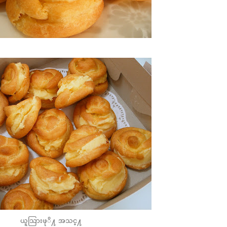
ယူသြားဖုိ႔ အသင္႔