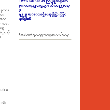
EVY's Kitchen ၏ လြယ္ကူဆန္းသ
စ္ေသာမုန္႔လုပ္နည္း သီးသန္႔စာအု
ပ္
ေနတာ။
ရန္ကုန္၊ မႏၱေလးရွိစာအုပ္ဆိုင္မ်ားတြင္
း ေ
ရႏိုင္ပါၿပီ
ွာ အသ
ေသာၾကာေ
ယ္မ
ယ္ဟာဆို
Facebook မွာလည္းတင္ထားေပးပါတယ္
။
ပါ။ ၿ
ပးပါ။