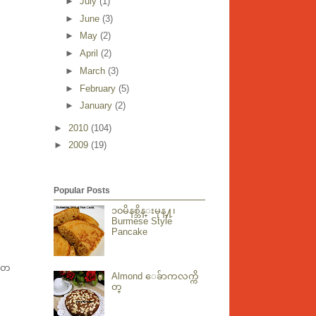
►
July
(1)
►
June
(3)
►
May
(2)
►
April
(2)
►
March
(3)
►
February
(5)
►
January
(2)
►
2010
(104)
►
2009
(19)
Popular Posts
၁၀မိနစ္ဘိန္းမုန္႔၊
Burmese Style
Pancake
္းတ
Almond ေခ်ာကလက္ကိ
တ္