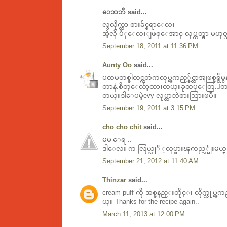
ေဘဘီ said...
လွလိုက္တာ စားခ်င္စရာေလး
အဲ့လို ပံုေလးျဖစ္ေအာင္ လုပ္တတ္မွာ မဟုတ္
September 18, 2011 at 11:36 PM
Aunty Oo
said...
ပထမတစ္ခါတင္ကတဲကလုပ္ၾကည့္ခ်င္တာအျဖစ္မရွိမ
တာနဲ.စိတ္ေလ်ာ့ထားတယ္။ခုထပ္ေတြ.ေတာ့ပိ
တယ္။ဒါေပမဲ့evy လုပ္တာဘဲစားသြားၿပီ။
September 19, 2011 at 3:15 PM
cho cho chit
said...
မမ ေရ ..
ဒါေလး က လြယ္လုိ ့လုပ္စားၾကည့္အုံးမယ္
September 21, 2012 at 11:40 AM
Thinzar
said...
cream puff ကို အစ္မနည္းတိုင္း လိုက္လု
ယ္။ Thanks for the recipe again..
March 11, 2013 at 12:00 PM