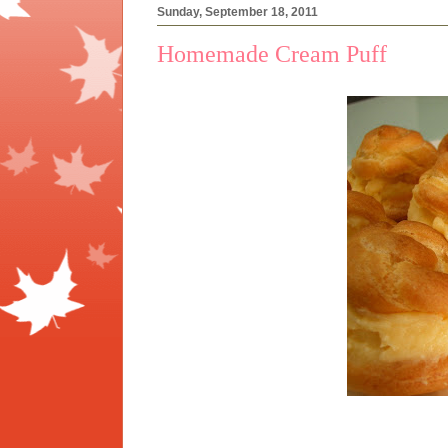
Sunday, September 18, 2011
Homemade Cream Puff