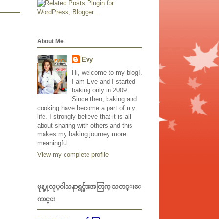
About Me
Evy
Hi, welcome to my blog!.
I am Eve and I started
baking only in 2009.
Since then, baking and
cooking have become a part of my
life. I strongly believe that it is all
about sharing with others and this
makes my baking journey more
meaningful.
View my complete profile
မုန္႔လုပ္၀ါသနာရွင္မ်ားအတြက္ သတင္းေ
ကာင္း