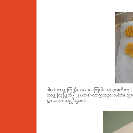
ဒါကေတာ႔ ကြတ္ကီးေလးေတြပါ။ ေဒၚၾကီးဘုိ လ
တာ႔ လြန္ခဲ႔တဲ႔ ၂ ပတ္ေလာက္ကတည္းပါဘဲ။ သူ
န္းေလး တင္လုိက္တာပါ။