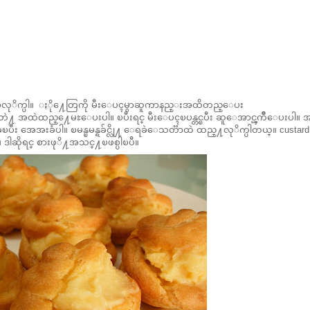
ေရာလုိက္ပါ။ ႏို႔ေတြကို မီးေပၚမွာဆူကာနည္းအထိတည္ေပး
တဲ႔ အထဲထည္႔ေမႊေပးပါ။ ၿပီးရင္ မီးေပၚၿပန္တင္ၿပီး ဆူေအာင္ၾကိဳေပးပါ။
ၿပီး အေအးခံပါ။ ၿမန္ၿမန္ရခ်င္လို႔ ေရခဲေသတၱာထဲ ထည္႔လုိက္ပါတယ္။ custar
ါဆိုရင္ စားဖုိ႔အသင္႔ၿဖစ္ပါၿပီ။