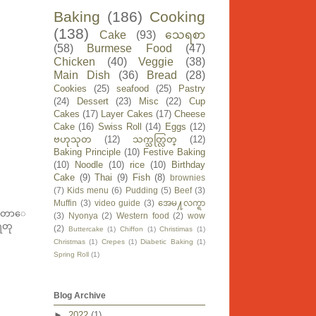
Baking
(186)
Cooking
(138)
Cake
(93)
သေရစာ
(58)
Burmese Food
(47)
Chicken
(40)
Veggie
(38)
Main Dish
(36)
Bread
(28)
Cookies
(25)
seafood
(25)
Pastry
(24)
Dessert
(23)
Misc
(22)
Cup
Cakes
(17)
Layer Cakes
(17)
Cheese
Cake
(16)
Swiss Roll
(14)
Eggs
(12)
ဗဟုသုတ
(12)
သက္သတ္လြတ္
(12)
Baking Principle
(10)
Festive Baking
(10)
Noodle
(10)
rice
(10)
Birthday
Cake
(9)
Thai
(9)
Fish
(8)
brownies
(7)
Kids menu
(6)
Pudding
(5)
Beef
(3)
Muffin
(3)
video guide
(3)
အေမ႔လက္ရာ
ားတာေ
(3)
Nyonya
(2)
Western food
(2)
wow
ရတု
(2)
Buttercake
(1)
Chiffon
(1)
Christimas
(1)
Christmas
(1)
Crepes
(1)
Diabetic Baking
(1)
Spring Roll
(1)
Blog Archive
►
2022
(1)