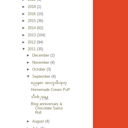
►
2018
(1)
►
2016
(10)
►
2015
(36)
►
2014
(62)
►
2013
(104)
►
2012
(94)
▼
2011
(35)
►
December
(2)
►
November
(4)
►
October
(3)
▼
September
(4)
ညေနစာ အာလူးမီးဖုတ္
Homemade Cream Puff
သီးစံုမုန္႔
Blog anniversary &
Chocolate Swiss
Roll
►
August
(4)