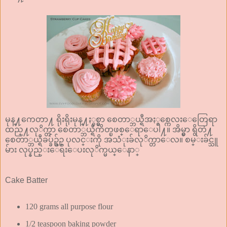
မုန္႔ကေတာ႔ ရိုးရိုးမုန္႔ႏွစ္မွာ စေတာ္ဘယ္ရီအႏွစ္ကေလးေတြေရာ
ထည္႔လုိက္တာ စေတာ္ဘယ္ရီကိတ္ၿဖစ္ေရာေပါ႔။ အိမ္မွာ ရွိတဲ႔
စေတာ္ဘယ္ရီခပ္ခ်ဥ္ခ်ဥ္ ပုလင္းကို အသံုးခ်လုိက္တာေလ။ စမ္းခ်င္သူ
မ်ား လုပ္နည္းေရးေပးလုိက္မယ္ေနာ္
Cake Batter
120 grams all purpose flour
1/2 teaspoon baking powder