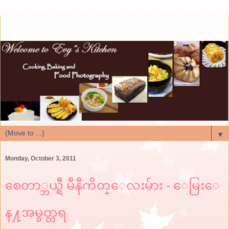
▼
Monday, October 3, 2011
စေတာ္ဘယ္ရီ မီနီကိတ္ေလးမ်ား - ေမြးေ
န႔အမွတ္တရ