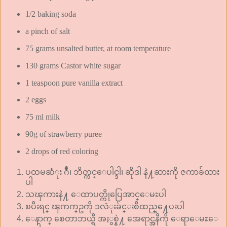
1/2
baking soda
a pinch of salt
75 grams unsalted butter, at room temperature
130 grams Castor white sugar
1 teaspoon pure vanilla extract
2 eggs
75 ml milk
90g of strawberry puree
2 drops of red coloring
ပထမဆံုး ဂ်ဳံ၊ ဘိတ္ကင္ေပါင္ဒါ၊ ဆိုဒါ နဲ႔ဆားကို ဇကာခ်ထား
ပါ
သၾကားနဲ႔ ေထာပတ္ကိုပြေအာင္ေမႊပါ
ၿပီးရင္ ၾကက္ဥကို ၁လံုးခ်င္းစီထည္႔ေပးပါ
ေနာက္ စေတာဘယ္ရီ အႏွစ္နဲ႔ အေရာင္အနီကို ေရာေမႊေ