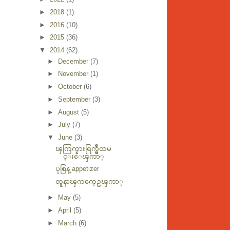
►
2018
(1)
►
2016
(10)
►
2015
(36)
▼
2014
(62)
►
December
(7)
►
November
(1)
►
October
(6)
►
September
(3)
►
August
(5)
►
July
(7)
▼
June
(3)
ၾကြက္နားရြက္မွဳိထမ
င္းေၾကာ္
ပုစြန္ appetizer
တူနာၾကက္ဥေၾကာ္
►
May
(5)
►
April
(5)
►
March
(6)