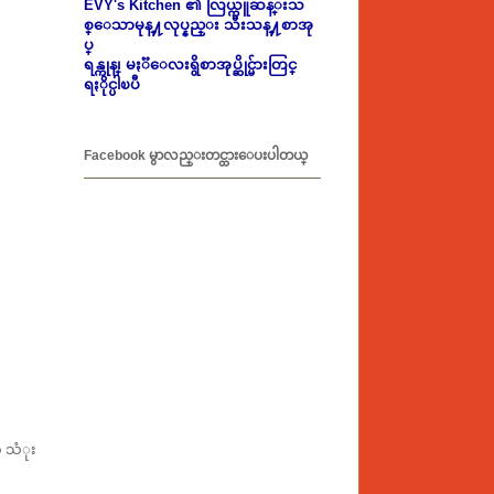
EVY's Kitchen ၏ လြယ္ကူဆန္းသ
စ္ေသာမုန္႔လုပ္နည္း သီးသန္႔စာအု
ပ္
ရန္ကုန္၊ မႏၱေလးရွိစာအုပ္ဆိုင္မ်ားတြင္
ရႏိုင္ပါၿပီ
Facebook မွာလည္းတင္ထားေပးပါတယ္
 သံုး