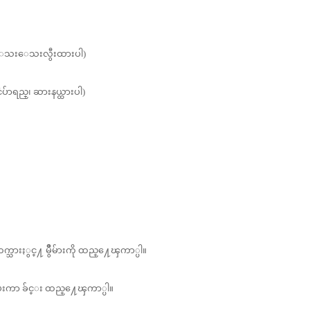
ကာ ေသးေသးလွီးထားပါ)
ာရည္၊ ဆားနယ္ထားပါ)
္သားႏွင္႔ မွိဳမ်ားကို ထည္႔ေၾကာ္ပါ။
ူေပးကာ ခ်င္း ထည္႔ေၾကာ္ပါ။