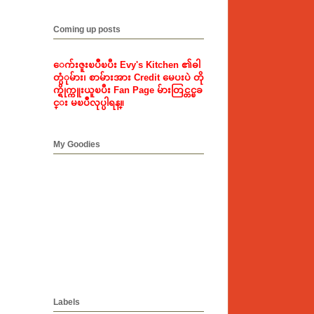
Coming up posts
ေက်းဇူးၿပဳၿပီး Evy's Kitchen ၏ဓါ
တ္ပံုမ်ား၊ စာမ်ားအား Credit မေပးပဲ တို
က္ရိုက္ကူးယူၿပီး Fan Page မ်ားတြင္တင္ၿခ
င္း မၿပဳလုပ္ပါရန္။
My Goodies
Labels