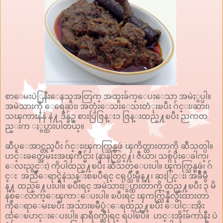
စာေမးပဲြနီးေနသူအတြက္ အထူးခ်က္ေပးေသာ အမဲႏွပ္ပါ။
အမဲသားကို ေရေဆး၊ အတုံးေသးေသးတံုးၿပီး ဂ်င္း၊ဆား၊
သၾကားနဲနဲ နဲ႔ ဒိန္ခ်ဥ္ စားပြဲဇြန္း၁ ဇြန္းထည္႔ၿပီး ညကတ
ည္းက ႏွပ္ထားပါတယ္။
ဆီပူေအာင္တည္ၿပီး ဂ်င္း၊ၾကက္သြန္ၿဖဴ ၾကိတ္ထားတာကို ဆီသတ္ပါ။
ဟင္းခတ္အေမႊးအၾကိဳင္မ်ား (နာနတ္ပြင္႔၊ ဇီယာ၊ သစ္ဂ်ပိုးေခါက္၊
ေလးညွင္း) ကိုပါထည္႔ၿပီး ဆီသတ္ေပးပါ။ ၾကက္သြန္ၿဖဴ၊ ဂ်
င္း အညိဳေရာင္နဲနဲသန္းစၿပဳရင္ ငရုပ္သီးမွဳန္႔၊ ဆႏြင္း၊ အခ်ိဳမွဳ
န္႔ ထည္႔ေပးပါ။ ၿပီးရင္ အမဲသားႏွပ္ထားတာကို ထည္႔ၿပီး ၃ မိ
နစ္ေလာက္ေၾကာ္ေပးပါ။ ၿပီးရင္ ၾကက္သြန္နီလွီးထားတာ
ကိုေရာေမႊၿပီး အသားၿမဳပ္ရံုေရထည္႔ၿပီး ေပါင္းအိုး
ထဲေၿပာင္းေပးပါ။ နာရီ၀က္ဆိုရင္ ရပါၿပီ။ ဟင္းအိုးခ်ကာနီး ပဲ