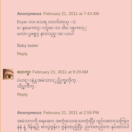
Anonymous
February 21, 2011 at 7:43 AM
Evyေလး သေရ လာက်တယ္ း)
ေနမေကာင္းဘူးေလ ဒါေၾကာင့္
မလာျဖစ္ရင္ နားလည္းေပးပါ
Baby taster
Reply
စႏၵကူး
February 21, 2011 at 9:29 AM
ပဲဟင္းနဲ႔အမဲသားႏွပ္လိုက္မွလိုက္...
သိပ္ၾကိဳက္..
Reply
Anonymous
February 21, 2011 at 2:55 PM
အမဲသားကို ရေဆေး၊ အတုံးသေးသေးတုံးပြီး ဂျင်း၊ဆား၊သကြား
နဲနဲ နဲ့ ဒိန်ချဉ် စားပွဲဇွန်း၁ ဇွန်းထည့်ပြီး ညကတည်းက နှပ်ထားပါ