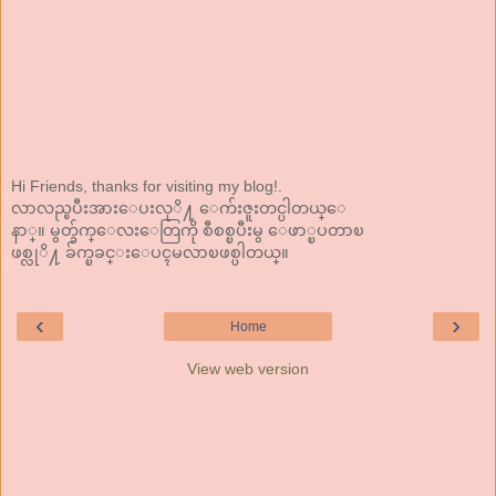
Hi Friends, thanks for visiting my blog!.
လာလည္ၿပီးအားေပးလုိ႔ ေက်းဇူးတင္ပါတယ္ေ
နာ္။ မွတ္ခ်က္ေလးေတြကို စီစစ္ၿပီးမွ ေဖာ္ၿပတာၿ
ဖစ္လုိ႔ ခ်က္ၿခင္းေပၚမလာၿဖစ္ပါတယ္။
‹
›
Home
View web version