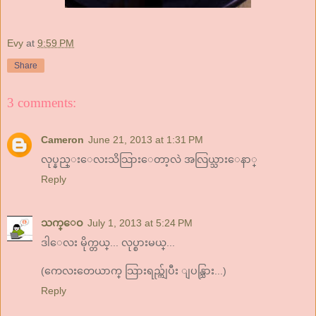
Evy
at
9:59 PM
Share
3 comments:
Cameron
June 21, 2013 at 1:31 PM
လုပ္နည္းေလးသိသြားေတာ့လဲ အလြယ္သားေနာ္
Reply
သက္ေဝ
July 1, 2013 at 5:24 PM
ဒါေလး မိုက္တယ္... လုပ္စားမယ္...
(ကေလးတေယာက္ သြားရည္က်ျပီး ျပန္သြား...)
Reply