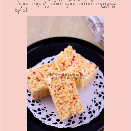
သံုးေဆာင္ႏိုင္ပါၿပီ။ (ေရခဲေသတၱာထဲ ထည္႔ရန္မ
လုိပါ)