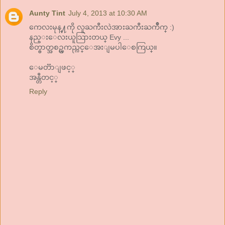
Aunty Tint
July 4, 2013 at 10:30 AM
ကေလးမုန္႔ကို လူႀကီးလဲအားႀကီးႀကိဳက္ :)
နည္းေလးယူသြားတယ္ Evy ...
စိတ္ဓာတ္အစဥ္ၾကည္လင္ေအးျမပါေစကြယ္။
ေမတၱာျဖင့္
အန္တီတင့္
Reply