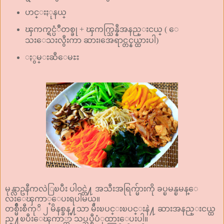
ဟင္းႏုနယ္
ၾကက္ရင္ပံဳတစ္ခု + ၾကက္သြန္နီအနည္းငယ္ ( ေ
သးေသးလွီးကာ ဆား၊အေရာင္တင္နယ္ထားပါ)
ႏွမ္းဆီေမႊး
မုန္လာဥနီကလဲြၿပီး ပါ၀င္တဲ႔ အသီးအရြက္မ်ားကို ခပ္ၿမန္ၿမန္ေ
လးေၾကာ္ေပးရပါမယ္။
တစ္မ်ိဳးစီကုိ ၂ မိနစ္ခန္႔သာ မီးၿပင္းၿပင္းနဲ႔ ဆားအနည္းငယ္ထ
ည္႔ၿပီးေၾကာ္ကာ သပ္သပ္စီပံုထားေပးပါ။