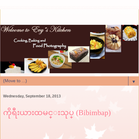
▼
Wednesday, September 18, 2013
ကိုရီးယားထမင္းသုပ္ (Bibimbap)