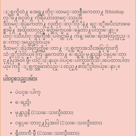
ႏွစ္သက္မိတဲ႔ အေရွ႔တိုင္းထမင္းတစ္မ်ိဳးကေတာ႔ Bibimbap
လုိ႔ေခၚတဲ႔ ကိုရီးယားထမင္းသုပ္ပါ။
ဒီထမင္းပြဲကေတာ႔ လူတိုင္းလုိလုိနဲ႔ ရင္းႏွီးၿပီးသားၿဖ
စ္မွာမို႔ အထူးတလည္ မိတ္ဆက္မေပးေနေတာ႔ပါဘူးေနာ္။
ဟင္းသီးဟင္းရြက္မ်ိဳးစံုပါ၀င္တာမို႔ က်န္းမာေရးအတြက္လည္း
ေကာင္းမယ္ထင္ပါတယ္။
ဒီထမင္းပြဲအတြက္ကိုေတာ႔ ႏွစ္သက္ရာအသီးအရြက္မ်ားကို
သံုးႏိုင္ပါတယ္။ ကြ်န္မကေတာ႔ ေရညွိ၊ မုန္လာဥနီ၊ ငရုပ္ေတာ
င္႔ပြအ၀ါ၊ မွိဳ၊ ဟင္းႏုနယ္၊ ပဲပင္ေပါက္မ်ားကိုသံုးၿပထားပါတ
ယ္။ ကင္မ္ခ်ီ ႏွစ္သက္သူမ်ားလည္း ထည္႔စားႏိုင္ပါတယ္ေနာ္။
ပါ၀င္ပစၥည္းမ်ား
ပဲပင္ေပါက္
ေရညွိ၊
မုန္လာဥနီ (ေသးေသးလွီးထား)
ငရုပ္ေတာင္႔ပြအ၀ါ (ေသးေသးလွီးထား)
ရွီတာကီ မွိဳ (ေသးေသးလွီးထား)