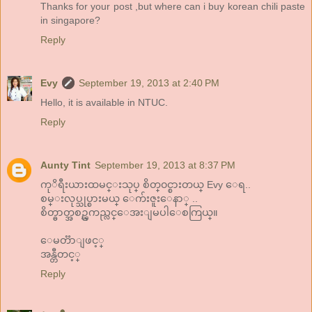
Thanks for your post ,but where can i buy korean chili paste
in singapore?
Reply
Evy
September 19, 2013 at 2:40 PM
Hello, it is available in NTUC.
Reply
Aunty Tint
September 19, 2013 at 8:37 PM
ကုိရီးယားထမင္းသုပ္ စိတ္၀င္စားတယ္ Evy ေရ..
စမ္းလုပ္သုပ္စားမယ္ ေက်းဇူးေနာ္ ..
စိတ္ဓာတ္အစဥ္ၾကည္လင္ေအးျမပါေစကြယ္။
ေမတၱာျဖင့္
အန္တီတင့္
Reply