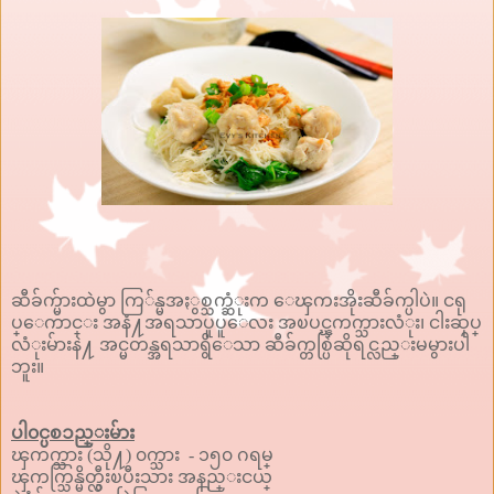
ဆီခ်က္မ်ားထဲမွာ ကြ်န္မအႏွစ္သက္ဆံုးက ေၾကးအိုးဆီခ်က္ပါပဲ။ ငရု
ပ္ေကာင္း အနံ႔အရသာပူပူေလး အၿပင္ၾကက္သားလံုး၊ ငါးဆုပ္
လံုးမ်ားနဲ႔ အင္မတန္အရသာရွိေသာ ဆီခ်က္တစ္ပြဲဆိုရင္လည္းမမွားပါ
ဘူး။
ပါ၀င္ပစၥည္းမ်ား
ၾကက္သား (သို႔) ၀က္သား
- ၁၅၀ ဂရမ္
ၾကက္သြန္မိတ္လွီးၿပီးသား အနည္းငယ္