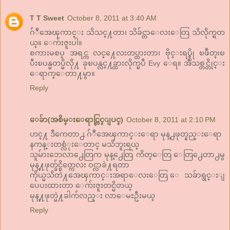
T T Sweet
October 8, 2011 at 3:40 AM
ဂ်ံဳအေၾကာင္း သိသင္႔တာ၊ သိခ်င္တာေလးေတြ သိလိုက္ရတ
ယ္။ ေက်းဇူးပါ။
စကားမစပ္ အရင္က လင္႔ေလးတပ္ထားတာ၊ ဗိုင္းရပ္စ္ဆို ၿဖဳတ္၊ၿ
ပီးၿပန္မတပ္မိလို႔ ခုၿပန္လင္႔ခ္ထားလိုက္ၿပီ Evy ေရ။ အသစ္တင္တိုင္း
ေရာက္ေတာ႔မွာ။
Reply
ေခ်ာ(အစိမ္းေရာင္လြင္ျပင္)
October 8, 2011 at 2:10 PM
ဟင္႔ ဒီကေတာ႕ ဂ်ံဳအေၾကာင္းေရာ မုန္႕ဖုတ္နည္းေရာ
နကန္းတစ္လံုးေတာင္ မသိဘူးရယ္
သူမ်ားဘေလာ႕ေတြက မုန္႕ေတြ ကိတ္ေတြ ေတြ႕ေတာ႕မွ
မုန္႔ဖုတ္ခ်င္စိတ္ကေလး ဝင္လာခဲ႔ရတာ
ကိုယ္မသိတဲ႔အေၾကာင္းအရာေလးေတြ ေသခ်ာရွင္းျ
ပေပးထားတာ ေက်းဇူးတင္မိတယ္
မုန္႔ဖုတ္မဲ႔ခါက်လည္း လာေမႊဦးမယ္
Reply