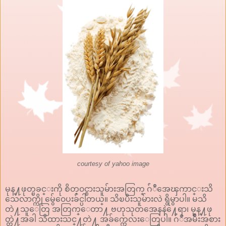
courtesy of yahoo image
မုန္႔ဖုတ္ၿခင္းကို စိတ္၀င္စားသူမ်ားအတြက္ ဂ်ံဳအေၾကာင္းသိ
သေလာက္ကို မွ်ေ၀ေပးခ်င္ပါတယ္။ သိၿပီးသူမ်ားလဲ ရွိမွာပါ။ မသိ
တဲ႔သူေတြ အတြက္ေတာ႔ ဗဟုသုတအေနနဲ႔ေရာ၊ မုန္႔ဖု
တ္တဲ႔အခါ သိထားသင္႔တဲ႔ အခ်က္ကေလးေတြပါ။ ဂ်ံဳအမ်ိဳးအစား