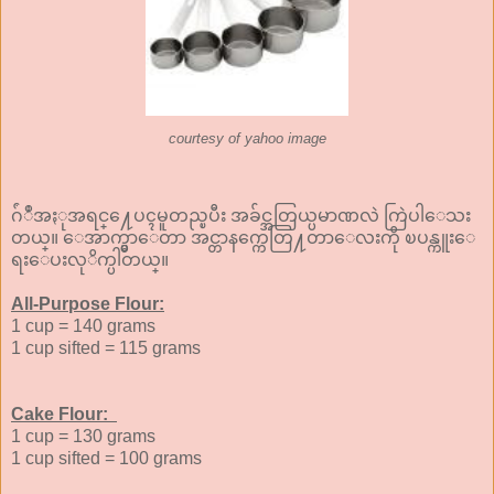
courtesy of yahoo image
ဂ်ံဳအႏုအရင္႔ေပၚမူတည္ၿပီး အခ်င္အတြယ္ပမာဏလဲ ကြဲပါေသး
တယ္။ ေအာက္မွာေတာ အင္တာနက္ကေတြ႔တာေလးကို ၿပန္ကူးေ
ရးေပးလုိက္ပါတယ္။
All-Purpose Flour:
1 cup = 140 grams
1 cup sifted = 115 grams
Cake Flour:
1 cup = 130 grams
1 cup sifted = 100 grams