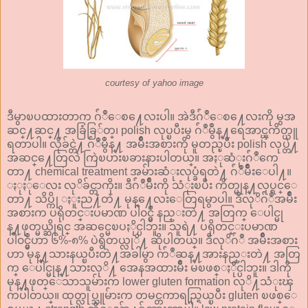
courtesy of yahoo image
ဒီမွာၿပထားတာက ဂ်ံဳေစ႔ေလးပါ။ အဲဒီဂ်ံဳေစ႔ေလးကို မွအ
ဆင္႔ဆင္႔ အခြံခြ်တ္၊ polish လုပ္ၿပီးမွ ဂ်ံဳမွဳန္႔ရေအာင္ၾကိတ္ယူ
ရတာပါ။ လိုခ်င္တဲ႔ ဂ်ံဳမွဳန္႔ အမ်ိဳးအစားကို မူတည္ၿပီး polish လုပ္တဲ႔
အဆင္႔ေတြလဲ ကြဲၿပားၿခားနားပါတယ္။ အႏုဆံုးဂ်ံဳကေ
တာ႔ chemical treatment အမ်ားဆံုးလုပ္ခံရတဲ႔ ဂ်ံဳမ်ိဳးေပါ႔။
ႏုႏုေလး လုိခ်င္တာကိုး။ ဒီဂ်ံဳမ်ိဳးကို သံုးၿပီး ကိတ္မုန္႔လုပ္ရင္ေ
တာ႔ သိပ္ကို ႏူးည႔ံတဲ႔ မုန္႔ေလးေတြရမွာပါ။ ဒီလုိဂ်ံဳအမ်ိဳး
အစားက ပရိုတင္းပမာဏ ပါ၀င္မွဳ နည္းတဲ႔ အတြက္ ေပါင္မု
န္႔ဖုတ္မယ္ဆိုရင္ အဆင္မေၿပႏိုင္ပါဘူး။ သူရဲ႔ ပရိုတင္းပမာဏ
ပါ၀င္မွဳဟာ ၆%-၈% ပဲရွိတယ္လုိ႔ ဆိုပါတယ္။ ဒီလုိဂ်ံဳ အမ်ိဳးအစား
ဟာ မုန္႔သားနယ္ၿပီးတဲ႔အခါမွာ က်ံဳဆန္႔အားနည္းတဲ႔ အတြ
က္ ေပါင္မုန္႔သားလုိ႔ အေနအထားမ်ိဳး မၿဖစ္ႏိုင္ပါဘူး။ ဒါကို
မုန္႔ဖုတ္ေသာသူမ်ားက lower gluten formation လုိ႔သံုးၾ
ကပါတယ္။ ထုတ္လုပ္သူမ်ားက တမင္တကာရည္ရြယ္ၿပီး gluten ၿဖစ္ေ