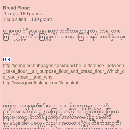
Bread Flour:
1 cup = 160 grams
1 cup sifted = 130 grams
ေနာက္မွပဲ ဂ်ံဳနယ္၊ မုန္႔နယ္ရင္ သတိထားသင္႔တဲ႔ဟာေလးေ
တြ ကိုယ္တိုင္ၾကံဳေတြ႔ဖူးတာေလးေတြ ေရးေပးပါဦးမယ္။
Ref:
http://johndlee.hubpages.com/hub/The_difference_between
_cake_flour__all_purpose_flour_and_bread_flour_Which_d
o_you_need__and_why
http://www.joyofbaking.com/flour.html
မွတ္ခ်က္။ တစ္ခုၾကိဳၿပီးေတာင္းပန္ခ်င္တာက မုန္႔ဖုတ္တာကို
professional မဟုတ္တဲ႔အတြက္ တခ်ိဳ႔ အခ်က္အလက္ေတြဟာ
ကြ်မ္းက်င္သူမ်ားသိခဲ႔သလုိ အတိအက်ၿဖစ္ခ်င္မွ ၿဖစ္ပါလိ
မ္႔မယ္။ ဒါေပမယ္႔လည္း အတတ္ႏိုင္ဆံုး တိက်ေအာင္ၾကိဳး
စား စုစည္းထားပါတယ္။ သိခဲ႔ဖူးေသာ၊ ဖတ္ခဲ႔ဖူးေသာ ဗဟု