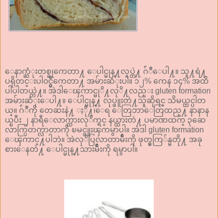
ေနာက္ဆံုးတစ္ခုကေတာ႔ ေပါင္မုန္႔လုပ္တဲ႔ ဂ်ံဳေပါ႔။ သူ႔ရဲ႔
ပရိုတင္းပါ၀င္မွဳကေတာ႔ အမ်ားဆံုးပါ။ ၁၂% ကေန ၁၄% အထိ
ပါပါတယ္တဲ႔။ အဲဒါေၾကာင္မုိ႔လုိ႔လည္း gluten formation
အမ်ားဆံုးေပါ႔။ ေပါင္မုန္႔ လုပ္ဖူးတဲ႔သူဆိုရင္ သိမယ္ထင္ပါတ
ယ္။ ဂ်ံဳကို တေဆးနဲ႔ ႏို႔၊ေရ ေတြဘာေတြထည္႔ နာနာန
ယ္ၿပီး ၂ နာရီေလာက္ထားလုိက္ရင္ နယ္ထားတဲ႔ ပမာဏထက္ ၃ဆေ
လာက္ပြတက္လာတာကို ၿမင္ဖူးၾကမွာပါ။ အဲဒါ gluten formation
ေၾကာင္႔ပါဘဲ။ အဲလုိပြလာတာမ်ိဳးကို ဖုတ္မွကြ်န္မတို႔ အခု
စားေနတဲ႔ ေပါင္မုန္႔သားမ်ိဳးကို ရမွာပါ။