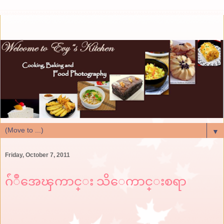
▼
Friday, October 7, 2011
ဂ်ံဳအေၾကာင္း သိေကာင္းစရာ