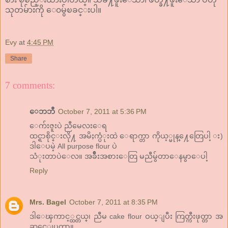
သုတမ်ားကို ေ၀မွ်ၿခင္းပါ။
Evy
at
4:45 PM
Share
7 comments:
ေဘဘီ
October 7, 2011 at 5:36 PM
ေက်းဇူးပဲ ညီမေလးေရ
ထင္ရာစိုင္းလို႔ အမိႈက္ပံုးထဲ ေရာက္တာ ကိုယ့္မုန္႔ေတြေပါ့ း)
ဒါေပမဲ့ All purpose flour ပဲ
သံုးတာပဲေလ။ အခ်ိဳးအစားေတြ မညီမွ်တာေနမွာေပါ့
Reply
Mrs. Bagel
October 7, 2011 at 8:35 PM
ဒါေၾကာင့္ထင္တယ္၊ ညီမ cake flour ဝယ္ျပီး ကြတ္ကီးဖုတ္တာ အ
ဆင္မေျပတာ။