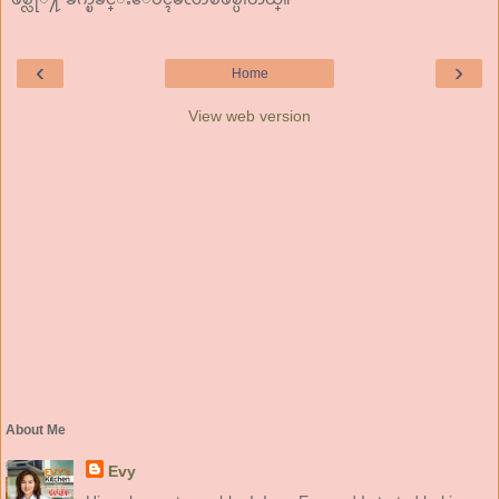
‹
›
Home
View web version
About Me
Evy