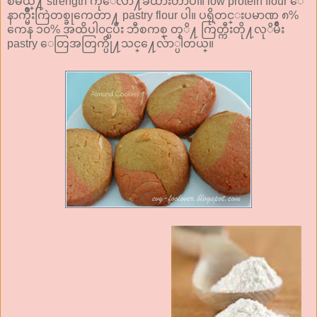
စမယ္႔ strength ကိုေလ်ာ႔ခ်ထားတာပါ။ low protein flour ေ
နာက္မ်ိဳးကြဲတစ္ခုကေတာ႔ pastry flour ပါ။ ပရိုတင္းပမာဏ ၈%
ကေန ၁၀% အထိပါ၀င္ၿပီး ဘီစကစ္ တုိ႔ ကြတ္ကီးတို႔လုိမ်ိဳး
pastry ေတြအတြက္ပို႔သင္႔ေလ်ာ္ပါတယ္။