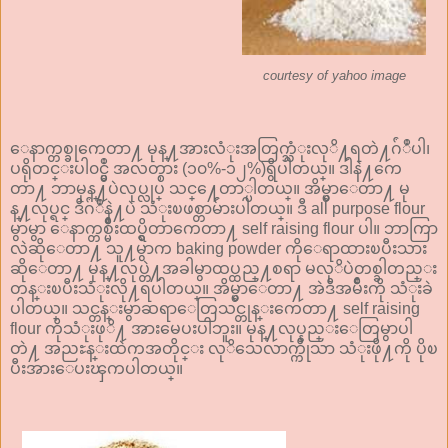
courtesy of yahoo image
ေနာက္တစ္ခုကေတာ႔ မုန္႔အားလံုးအတြက္သံုးလုိ႔ရတဲ႔ဂ်ံဳပါ၊
ပရိုတင္းပါ၀င္မွဳ အလတ္စား (၁၀%-၁၂%)ရွိပါတယ္။ ဒါနဲ႔ကေ
တာ႔ ဘာမုန္႔ပဲလုပ္လုပ္ သင္႔ေတာ္ပါတယ္။ အိမ္မွာေတာ႔ မု
န္႔လုပ္ရင္ ဒီဂ်ံဳနဲ႔ပဲ သံုးၿဖစ္တာမ်ားပါတယ္။ ဒီ all purpose flour
မွာမွာ ေနာက္တစ္မ်ိဳးထပ္ရွိတာကေတာ႔ self raising flour ပါ။ ဘာကြာ
လဲဆိုေတာ႔ သူ႔မွာက baking powder ကိုေရာထားၿပီးသား
ဆိုေတာ႔ မုန္႔လုပ္တဲ႔အခါမွာထပ္ထည္႔စရာ မလုိပဲတစ္ခါတည္း
တန္းၿပီးသံုးလို႔ရပါတယ္။ အိမ္မွာေတာ႔ အဲဒီအမ်ိဳးကို သံုးခဲ
ပါတယ္။ သင္တန္းမွာဆရာေတြသင္တုန္းကေတာ႔ self raising
flour ကိုသံုးဖုိ႔ အားမေပးပါဘူး။ မုန္႔လုပ္နည္းေတြမွာပါ
တဲ႔ အညႊန္းထဲကအတိုင္း လုိသေလာက္ကိုသာ သံုးဖို႔ကို ပိုၿ
ပီးအားေပးၾကပါတယ္။