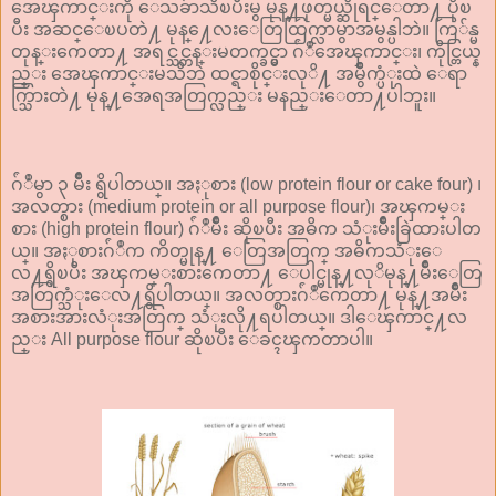
အေၾကာင္းကို ေသခ်ာသိၿပီးမွ မုန္႔ဖုတ္မယ္ဆိုရင္ေတာ႔ ပိုၿ
ပီး အဆင္ေၿပတဲ႔ မုန္႔ေလးေတြထြက္လာမွာအမွန္ပါဘဲ။ ကြ်န္မ
တုန္းကေတာ႔ အရင္သင္တန္းမတက္ခင္မွာ ဂ်ံဳအေၾကာင္း၊ ကိုင္တြယ္န
ည္း အေၾကာင္းမသိဘဲ ထင္ရာစိုင္းလုိ႔ အမွိဳက္ပံုးထဲ ေရာ
က္သြားတဲ႔ မုန္႔အေရအတြက္လည္း မနည္းေတာ႔ပါဘူး။
ဂ်ံဳမွာ ၃ မ်ိဳး ရွိပါတယ္။ အႏုစား (low protein flour or cake four) ၊
အလတ္စား (medium protein or all purpose flour)၊ အၾကမ္း
စား (high protein flour) ဂ်ံဳမ်ိဳး ဆိုၿပီး အဓိက သံုးမ်ိဳးခြဲထားပါတ
ယ္။ အႏုစားဂ်ံဳက ကိတ္မုန္႔ ေတြအတြက္ အဓိကသံုးေ
လ႔ရွိၿပီး အၾကမ္းစားကေတာ႔ ေပါင္မုန္႔လုိမုန္႔မ်ိဳးေတြ
အတြက္သံုးေလ႔ရွိပါတယ္။ အလတ္စားဂ်ံဳကေတာ႔ မုန္႔အမ်ိဳး
အစားအားလံုးအတြက္ သံုးလို႔ရပါတယ္။ ဒါေၾကာင္႔လ
ည္း All purpose flour ဆိုၿပီး ေခၚၾကတာပါ။