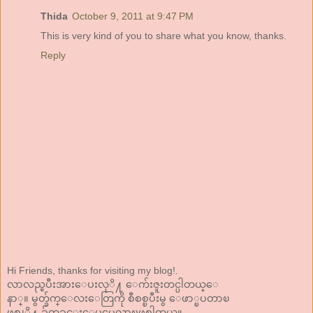
Thida
October 9, 2011 at 9:47 PM
This is very kind of you to share what you know, thanks.
Reply
Hi Friends, thanks for visiting my blog!.
လာလည္ၿပီးအားေပးလုိ႔ ေက်းဇူးတင္ပါတယ္ေ
နာ္။ မွတ္ခ်က္ေလးေတြကို စီစစ္ၿပီးမွ ေဖာ္ၿပတာၿ
ဖစ္လုိ႔ ခ်က္ၿခင္းေပၚမလာၿဖစ္ပါတယ္။