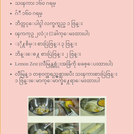
သၾကား ၁၆၀ ဂရမ္
ဂ်ံဳ ၁၆၀ ဂရမ္
ဘိတ္ကင္ေပါင္ဒါ လက္ဖက္ရည္ ၁ ဇြန္း
ၾကက္ဥ ၂လံုး (ေခါက္ေမႊထားပါ)
ႏို႔စိမ္း စားပြဲဇြန္း ၃ ဇြန္း
ဘိန္းေစ႔ စားပြဲဇြန္း ၂ ဇြန္း
Lemon Zest (လီမြန္တစ္လံုးအခြံကို ၿခစ္ေပးထားပါ)
လီမြန္ ၁ တစ္၀က္အရည္ညွစ္ထားၿပီး သၾကားစားပြဲဇြန္း
၁ ဇြန္းေမာက္ေမာက္နဲ႔ေရာေမႊထားပါ