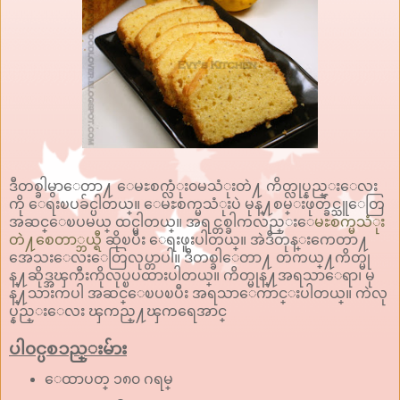
ဒီတစ္ခါမွာေတာ႔ ေမႊစက္လံုး၀မသံုးတဲ႔ ကိတ္လုပ္နည္းေလး
ကို ေရးၿပခ်င္ပါတယ္။ ေမႊစက္မသံုးပဲ မုန္႔စမ္းဖုတ္ခ်င္သူေတြ
အဆင္ေၿပမယ္ ထင္ပါတယ္။ အရင္တစ္ခါကလည္း
ေမႊစက္မသံုး
တဲ႔စေတာ္ဘယ္ရီ
ဆိုၿပီး ေရးဖူးပါတယ္။ အဲဒီတုန္းကေတာ႔
အေသးေလးေတြလုပ္တာပါ။ ဒီတစ္ခါေတာ႔ တကယ္႔ကိတ္မု
န္႔ဆိုဒ္အၾကီးကိုလုပ္ၿပထားပါတယ္။ ကိတ္မုန္႔အရသာေရာ၊ မု
န္႔သားကပါ အဆင္ေၿပၿပီး အရသာေကာင္းပါတယ္။ ကဲလု
ပ္နည္းေလး ၾကည္႔ၾကရေအာင္
ပါ၀င္ပစၥည္းမ်ား
ေထာပတ္ ၁၈၀ ဂရမ္