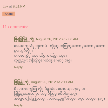
Evy
at
9:31 PM
Share
11 comments:
မြန္္မြြန္ယိုုကိုု
August 26, 2012 at 2:08 AM
ေမႊစက္မသံုုးရတာပဲ ကိုုယ္.အတြက္ေတာ္ေတာ္ေကာ
င္းလွပီလိုု.။
ေမႊစက္သံုုးတာ သိပ္မကၽြမ္းဘူး ။
လုုပ္နည္းအတြက္ေက်းဇူးေနာ္ အစ္မ။
Reply
မြန္မြန္ယိုုကိုု
August 26, 2012 at 2:11 AM
စီေဘာက္မေတြ.လိုု. ဒီမွာပဲေၿပာမယ္ေနာ္ မ။
မြန္မြန္ ဘေလာ.မွာ လင္.ခ်ိတ္ခြင္.ၿပဳပါေနာ္။
အခ်ိန္ရရင္လဲ မြန္မြန္ဆီလည္း လာလည္ဖုုိ.ဖိတ္ေခၚပါတယ္ေနာ္။
Reply