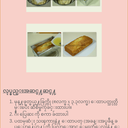
လုပ္နည္းအဆင္႔ဆင္႔
မုန္႔ဖုတ္မယ္႔ခြက္ကို (၈လက္မ x ၃.၃လက္မ) ေထာပတ္သုတ္လိ
မ္းၿပီး ဆီစိမ္စကၠဴခင္းထားပါ။
ဂ်ဳံ၊ ပြေဆး ကို စကာ ခ်ထားပါ
ပထမဆံုး သၾကားနဲ႔ ေထာပတ္ (အခန္းအပူခ်ိန္ ခ
ပ္ေပ်ာ႔ေပ်ာ႔) ကို ပြလာေအာင္ ေမႊတံေလးနဲ႔ ေ