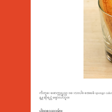
ကိတ္ေၿခာက္လုပ္နည္းေလးပါ။ အေၿခံ sponge cake ကို
န္႔ဆိုရင္လဲ မမွားပါဘူး။
ပါ၀င္ပစၥည္းမ်ား