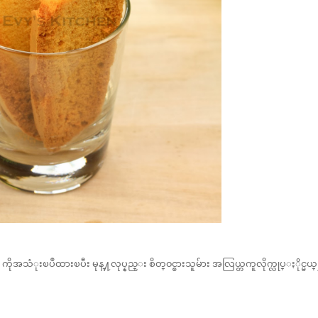
အသံုးၿပဳထားၿပီး မုန္႔လုပ္နည္း စိတ္၀င္စားသူမ်ား အလြယ္တကူလိုက္လုပ္ႏိုင္မယ္