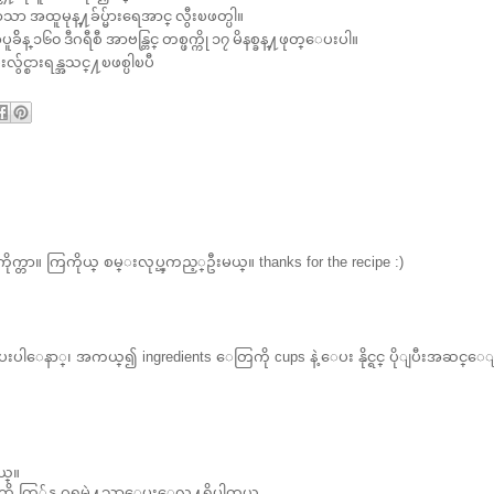
သာသာ အထူမုန္႔ခ်ပ္မ်ားရေအာင္ လွီးၿဖတ္ပါ။
ခ်ိန္ ၁၆၀ ဒီဂရီစီ အာဗန္တြင္ တစ္ဖက္ကို ၁၇ မိနစ္ခန္႔ဖုတ္ေပးပါ။
င္စားရန္အသင္႔ၿဖစ္ပါၿပီ
္တာ။ ကြကိုယ္ စမ္းလုပ္ၾကည့္ဦးမယ္။ thanks for the recipe :)
းပါေနာ္၊ အကယ္၍ ingredients ေတြကို cups နဲ့ ေပး နိုင္ရင္ ပိုျပီးအဆင္ေ
ယ္။
ကို ကြ်န္မ ဂရမ္နဲ႔သာေပးေလ႔ရွိပါတယ္..