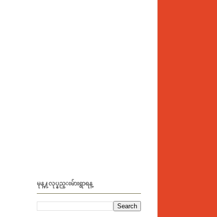
မုန္႔လုပ္နည္းမ်ားရွာရန္