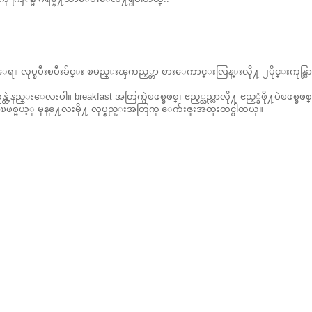
ေရ။ လုပ္ၿပီးၿပီးခ်င္း ၿမည္းၾကည့္တာ စားေကာင္းလြန္းလို႔ ၂ပိုင္းကုန္သြာ
္တဲ့နည္းေလးပါ။ breakfast အတြက္ပဲၿဖစ္ၿဖစ္၊ ဧည့္သည္လာလို႔ ဧည့္ခံဖို႔ပဲၿဖစ္ၿဖစ္
းၿဖစ္မယ့္ မုန္႔ေလးမို႔ လုပ္နည္းအတြက္ ေက်းဇူးအထူးတင္ပါတယ္။