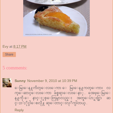
Evy
at
8:17 PM
Share
5 comments:
Sunny
November 9, 2010 at 10:39 PM
ေမြးေန႔ကိတ္ေလးေကာ ေမြးေန႔ကတ္ေကာ၊ လ
က္ေဆာင္ေလးေကာ ခ်စ္စရာေလးေနာ္.. အေဖ့ေမြးေ
န႔ကို ေနာင္ႏွစ္ေတြမွာလည္း အတူေပ်ာ္ရႊင္စြာ ဆ
င္ႏႊဲႏိုင္ပါေစလို႔ ဆုေတာင္းလုိက္ပါတယ္..
Reply