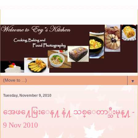
▼
Tuesday, November 9, 2010
အေဖ႔ေမြးေန႔ နဲ႔ သစ္ေတာ္သီးမုန္႔ -
9 Nov 2010