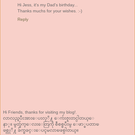
Hi Jess, it's my Dad's birthday...
Thanks muchs for your wishes. :-)
Reply
Hi Friends, thanks for visiting my blog!.
လာလည္ၿပီးအားေပးလုိ႔ ေက်းဇူးတင္ပါတယ္ေ
နာ္။ မွတ္ခ်က္ေလးေတြကို စီစစ္ၿပီးမွ ေဖာ္ၿပတာၿ
ဖစ္လုိ႔ ခ်က္ၿခင္းေပၚမလာၿဖစ္ပါတယ္။