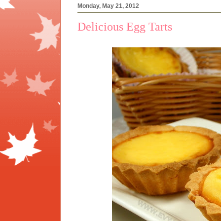
Monday, May 21, 2012
Delicious Egg Tarts