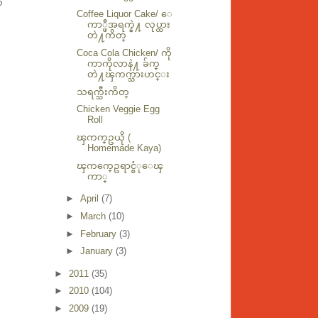
သ
Coffee Liquor Cake/ ေ
ကာ္ဖီအရက္နဲ႔ လုပ္ထား
တဲ႔ကိတ္
Coca Cola Chicken/ ကို
ကာကိုလာနဲ႔ ခ်က္
တဲ႔ၾကက္သားဟင္း
သရက္သီးကိတ္
Chicken Veggie Egg
Roll
ၾကက္ဥယို (
Homemade Kaya)
ၾကက္ဥေရာင္စံုေၾ
ကာ္
►
April
(7)
►
March
(10)
►
February
(3)
►
January
(3)
►
2011
(35)
►
2010
(104)
►
2009
(19)