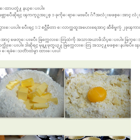
း ေထာပတ္နဲ႔ နယ္ေပးပါ။
စ္လာၿပီဆိုရင္ ၾကက္ဥအႏွစ္ ၁ ခုကိုေရာေမႊၿပီး ဂ်ံဳအလံုးၿဖစ္ေအာင္ လံ
းေပးပါ။ ၿပီးရင္ 1/2 စင္တီမီတာ ေလာက္အထူအၿပားရေအာင္ ဆီစိမ္စကၠဴ ၂ခုၾကား
ကီးေအာင္ ၿဖတ္ေပးၿပီး ခြက္ကေလးေတြထဲကို အသာအယာဖိသိပ္ေပးပါ။ ခြက္ေ
ထိုးေပးပါ။ ဒါဆိုရင္ မုန္႔ဖုတ္မယ္႔ ခြက္ကေလးေတြ အသင္႔ၿဖစ္ေနပါၿပီ။
ြကို ေရခဲေသတၱာထဲမွာ ထားေပးပါ