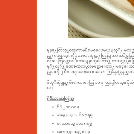
မုန္႔ေတြလုပ္တာၾကာၿပီၿဖစ္ေပမယ္႔လုိ႔ မ
ည္႔မေရာက္ႏိုင္ပဲ တၿခားမုန္႔ေတြနဲ႔သာ အခ်ိန္ကုန္
လးေတြ၀ယ္လာၿပီးတဲ႔ေနာက္ေတာ႔ တကယ္လုပ္ၿဖစ္သြ
မုိ႔လုိ႔ ခဏခဏလုပ္စားၿဖစ္မွာေတာ႔ ၿမင္ေယာင္
ည္းကို ၂ မ်ိဳးေရာေမႊထားေသာ ကြ်န္မရဲ႔နည္
ဒီလုိဆိုဒ္မုန္႔မ်ိဳးေလးေတြ ၁၁ ခု ထြက္ပါတယ္
ယ္။
ဂ်ံဳသားအတြက္
ဂ်ံဳ ၂၀၀ ဂရမ္
icing sugar - ၆၀ ဂရမ္
ေထာပတ္ ၁၀၀ ဂရမ္
ၾကက္ဥ အႏွစ္ ၁ခု