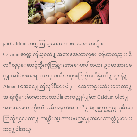
၉။
Calcium ဓာတ္ၾကြယ္၀ေသာ အစားအေသာက္မ်ား
Calcium ဓာတ္ၾကြယ္၀တဲ႔ အစားအေသာက္ေတြဟာလည္း ဒီ
လုိလုပ္ေဆာင္ခ်က္မ်ိဳးကိုတြန္းအားေပးပါတယ္။ ဥပမာအားၿဖ
င္႔ အစိမ္းေရာင္ ဟင္းသီးဟင္းရြက္မ်ား၊ ဒိန္ခဲ၊ တို႔ဟူး နဲ႔
Almond အေစ႔ေတြလုိမ်ိဳးေပါ႔။ အေကာင္းဆံုးကေတာ႔
အရြက္စိမ္းမ်ားမ်ားစားတာပါ။
တကယ္လုိ႔မ်ား Calcium ပါတဲ႔
အစားအေသာက္မ်ိဳးကို အမ်ားၾကီးစားဖုိ႔ မႏွစ္သက္တတ္တဲ႔သူမ်ိဳးေ
တြဆိုရင္ေတာ႔ ကယ္လ္စီယမ္ အားၿဖည္႔ေဆးေသာက္သံုးေပး
သင္႔ပါတယ္