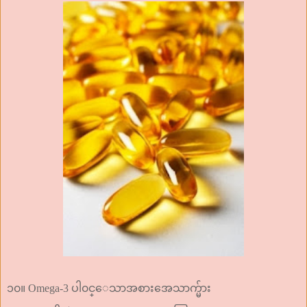
၁၀။ Omega-3 ပါ၀င္ေသာအစားအေသာက္မ်ား