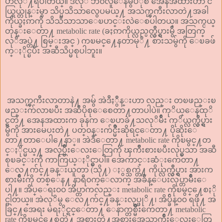
ပာလုိ႔ရပါတယ္။ ဒီလုိ ဘ၀လူေနမွဳပံုစံ အေနအထားဟာ င
ယ္ရြယ္တုန္းမွာ သိပ္မသိသာလွေပမယ္႔ အသက္ၾကီးလာတဲ႔အခါ
ကိုယ္ခႏၵာကို သိသိသာသာေၿပာင္းလဲေစပါတယ္။ အသက္ငယ္
တုန္းေတာ႔ metabolic rate (ခႏၵာကိုယ္လည္ပတ္လွဳပ္ရွားမွဳ အတြက္
လုိအပ္တဲ႔ စြမ္းအင္ ) ကၿမင္႔ေနတာမုိ႔ စားသမ်ွကို ေၿခဖ်
က္ႏိုင္ၿပီး အဆီသိပ္မစုပါဘူး။
အသက္ၾကီးလာတာနဲ႔ အမ်ွ အဲဒီႏွဳန္းဟာ လည္း တၿဖည္းၿ
ဖည္းက်လာၿပီး အဆီပိုစုေစေတာ႔တာပါပဲ။ ကုိယ္ေနထုိ
င္ရတဲ႔ အေနအထားက ခုနက ေၿပာခဲ႔သလုိမ်ိဳး ကုိယ္လက္လွဳပ္ရွား
မွဳကို အားမေပးတဲ႔ ပတ္၀န္းက်င္မ်ိဳးဆိုရင္ေတာ႔ ပိုဆိုးေ
တာ႔တာေပါ႔ေနာ္။ အဲဒီေတာ႔ metabolic rate ကိုၿမွင္႔တ
င္ႏိုင္မယ္႔ အလုပ္မ်ိဳးေလးေတြကို ၾကိဳးစားၿပီးလုပ္မွသာ အဆီ
စုၿခင္းကို ကာကြယ္ႏိုင္မွာပါ။ အေကာင္းဆံုးကေတာ႔
ေလ႔က်င္႔ခန္းယူတာ (သို႔) ႏွစ္သက္တဲ႔ ကိုယ္လက္လွဳပ္ရွား အားက
စားမ်ိဳးကို တစ္ေန႔ နာရီ၀က္ေလာက္ အခ်ိန္ေပးလုပ္တာမ်ိဳးေ
ပါ႔။ အိပ္ေရး၀၀ အိပ္တာကလည္း metabolic rate ကိုၿမွင္႔ေစႏို
င္ပါတယ္။ အဲလုိမွ ေလ႔က်င္႔ခန္းလုပ္ဖုိ႔၊ အိပ္ခ်ိန္၀၀ ရဖို႔ အ
ခြင္႔အေရး မရႏိုင္ရင္ေတာ႔ ေနာက္တစ္မ်ိဳးကေတာ႔ metabolic
rate ကိုၿမင္႔ေစတဲ႔ အစားတဲ႔အစားအေသာက္မ်ိဳးေလးေတြ