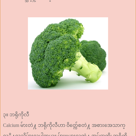
၃။ ဘရိုကိုလီ
Calcium မ်ားတဲ႔ ဘရိုကိုလီဟာ ၀ိတ္က်ေစတဲ႔ အစားအေသာက္
လုိ႔လူသိမ်ားလွပါတယ္။ မ်ားၿပားလွတဲ႔ အမွ်င္ဓာတ္ကို ဘရိုကို