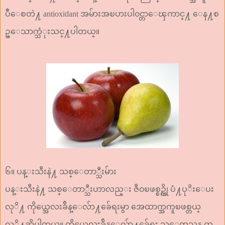
ပဳေစတဲ႔ antioxidant အမ်ားအၿပားပါ၀င္တာေၾကာင္႔ ေန႔စ
ဥ္ေသာက္သံုးသင္႔ပါတယ္။
၆။ ပန္းသီးနဲ႔ သစ္ေတာ္သီးမ်ား
ပန္းသီးနဲ႔ သစ္ေတာ္သီးဟာလည္း ဇီ၀ၿဖစ္စဥ္ကို ပံ႔ပုိးေပး
လုိ႔ ကိုယ္အေလးခ်ိန္ေလ်ာ႔ခ်ေရးမွာ အေထာက္အကူၿဖစ္တယ္
လုိ႔ဆိုပါတယ္။ ကိုယ္အေလးခ်ိန္ေလ်ာ႔ခ်ေရး သုေတသန တ