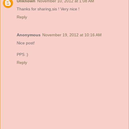
Unknown
November 10, 2012 at 1:08 AM
Thanks for sharing,sis ! Very nice !
Reply
Anonymous
November 19, 2012 at 10:16 AM
Nice post!
PPS :)
Reply