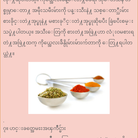
စ္ခုမွာေတာ႔ အမ်ိုးသမီးမ်ားကို ပန္းသီးနဲ႔ သစ္ေတာ္သီးမ်ား
စားခိုင္းတဲ႔အုပ္စုနဲ႔ မစားခုိင္းတဲ႔အုပ္စုဆိုၿပီး ခြဲၿပီးစမ္း
သပ္ခဲ႔ပါတယ္။ အသီးေတြကို စားတဲ႔အဖြဲ႔ဟာ လံုး၀မစားရ
တဲ႔အဖြဲ႔ထက္ ကိုယ္အေလးခ်ိန္ပိုမ်ားမ်ားက်တာကို ေတြ႔ရပါတ
ယ္တဲ႔။
.
၇။ ဟင္းခတ္အေမႊးအၾကိဳင္မ်ား