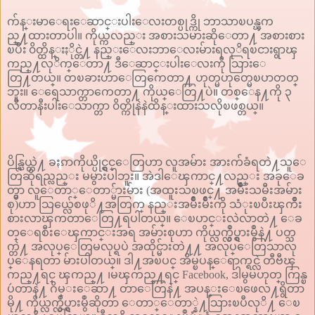
က်န္းမာေရးေဆာင္းပါးေလးတစ္ပုဒ္ကို ဘာသာၿပန္ၾက
ည္႔ထားတာပါ။ ကိုယ္ကလည္း အစားသမားဆိုေတာ႔ အစားစား
ၿပီး ၀ိတ္ထိန္းႏိုင္တဲ႔ နည္းေလးဘာေလးမ်ားရလုိရၿငားရွာၾ
ကည္႔လုိက္ေတာ႔ ဒီေဆာင္းပါးေလးကို သြားေ
တြ႔တယ္။ တၿခားဟာေတြကေတာ႔ ဟုတ္မဟုတ္မေၿပာတတ္
ဘူး။ ေရေသာက္တာကေတာ႔ ကိုယ္ေတြ႔ပဲ။ တစ္ေန႔ကို ၃
လီတာနီးပါးေသာက္တာ ၀ိတ္ကိုနဲနဲထိန္းထားသလိုၿဖစ္တယ္။
ပိန္သြယ္တဲ႔ ခႏၵာကိုယ္ပိုင္ရွင္ေတြဟာ လူအမ်ား အားက်ခံရတဲ႔သူေ
တြဆိုရည္လည္း မမွားပါဘူး။ အဲဒါေၾကာင္႔လည္း အခုေခ
တ္မွာ လူေတာ္ေတာ္မ်ားမ်ား (အထူးသၿဖင္႔ အမ်ိဳးသမီးအမ်ား
စု)ဟာ သြယ္လ်ေစဖုိ႔အတြက္ နည္းအမ်ိဳးမ်ိဳးကို သံုးၿပီးၾကိဳး
စားလာၾကတာေတြ႔ရပါတယ္။ ေၿပာင္းလဲလာတဲ႔ ေခ
တ္ေရစီးေၾကာင္းအရ အမ်ားစုဟာ ကိုယ္လက္လွဳပ္ရွားမွဳနဲ႔ ပတ္သ
က္တဲ႔ အလုပ္ေတြမလုပ္ရပဲ အထိုင္မ်ားတဲ႔႔ အလုပ္ေတြသာလု
ပ္ေနရတာ မ်ားပါတယ္။ ဒါ႔အၿပင္ အိမ္ၿပန္ေရာက္ရင္လဲ တီဗီၾ
ကည္႔ရင္ ၾကည္႔ ၊မၾကည္႔ရင္ Facebook, ဒါမွမဟုတ္ ကြန္ၿ
ပဴတာနဲ႔ ဂိမ္းေဆာ႔ တာေတြနဲ႔ အပန္းေၿဖေလ႔ရွိတာ
မို႔ ကိုယ္လက္လွဳပ္ရွားမွဳဆိုတာ ေတာ္ေတာ္နဲ႔သြားၿပီလုိ႔ ေၿ