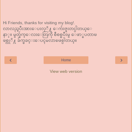
Hi Friends, thanks for visiting my blog!.
လာလည္ၿပီးအားေပးလုိ႔ ေက်းဇူးတင္ပါတယ္ေ
နာ္။ မွတ္ခ်က္ေလးေတြကို စီစစ္ၿပီးမွ ေဖာ္ၿပတာၿ
ဖစ္လုိ႔ ခ်က္ၿခင္းေပၚမလာၿဖစ္ပါတယ္။
‹
›
Home
View web version