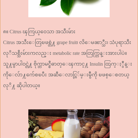
၈။
Citrus ၾကြယ္၀ေသာ အသီးမ်ား
Citrus အသီးေတြၿဖစ္တဲ႔ grape fruit၊ လိေမၼာ္သီး၊ သံပုရာသီး
လုိသစ္သီးမ်ားကလည္း metabolic rate အတြက္တြန္းအားပါပဲ။
သူ႔မွာပါ၀င္တဲ႔ ဗိုက္တာမင္စီဓာတ္ေၾကာင္႔ Insulin ထြက္ႏွဳန္း
ကိုေလ်ာ႔က်ေစၿပီး အဆီေလာင္ကြ်မ္းမွဳကို ၿဖစ္ေစတယ္
လုိ႔ ဆိုပါတယ္။