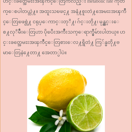
ဟင္းခတ္အေမႊးအၾကိဳင္ေတြကလည္း metabolic rate ကိုတ
က္ေစပါတယ္တဲ႔။ အထူးသၿဖင္႔ အနံ႔စူးတဲ႔အေမႊးအၾကိဳ
င္ေတြၿဖစ္တဲ႔ ငရုပ္ေကာင္းတုိ႔၊ ဂ်င္းတို႔၊ မုန္ညွင္းေ
စ႔လုိမ်ိဳးေတြဟာ ပိုၿပီးအက်ိဳးသက္ေရာက္မွဳမ်ားပါတယ္။ ဟ
င္းခတ္အေမႊးအၾကိဳင္ေတြစားေလ႔ရွိတဲ႔ ကြ်န္မတို႔ဗ
မာေတြနဲ႔ေတာ႔ အေတာ္ပါပဲ။