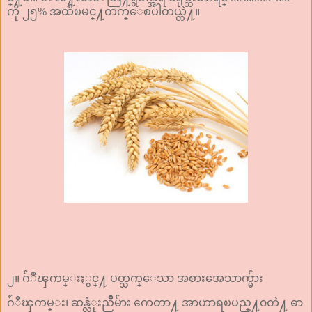
ကို ၂၅% အထိၿမင္႔တက္ေစပါတယ္တဲ႔။
၂။ ဂ်ံဳၾကမ္းႏွင္႔ ပတ္သက္ေသာ အစားအေသာက္မ်ား
ဂ်ံဳၾကမ္း၊ ဆန္လံုးညိဳမ်ား ကေတာ႔ အာဟာရၿပည္႔၀တဲ႔ ဓာ