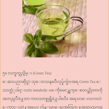
၅။ လက္ဖက္ရည္စိမ္း (Green Tea)
ေဆးပညာဆိုင္ရာ သုေတသနၿပဳလုပ္ခ်က္မ်ားအရ Green Tea ေ
သာက္သံုးခ်င္းဟာ metabolic rate ကိုၿမင႔္တက္ေစတယ္ဆိုတာကို
အတည္ၿပဳခဲ႔တာ ကာလတစ္ခုရွိခဲ႔ပါၿပီ။ အရသာေလးကလဲ
ေကာင္းတဲ႔အၿပင္ က်န္းမာေရးအတြက္ အေထာက္အကူၿ