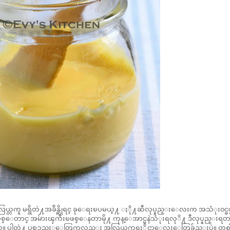
ယ္တကူ မရွိတဲ႔အခ်ိန္ဆိုရင္ ခုေရးၿပမယ္႔ ႏို႔ဆီလုပ္နည္းေလးက အသံုး၀င္မယ္
ားၿဖစ္ေတာင္ အမ်ားၾကီးၿဖစ္ေနတာမို႔ ကုန္ေအာင္မနဲသံုးရလုိ႔ ဒီလုပ္နည္းရတ
္ေလ။ ပါတဲ႔ ပစၥညး္ေတြကလည္း အလြယ္တကူရႏိုင္တာေလးေတြခ်ည္းပဲ။ တစ္