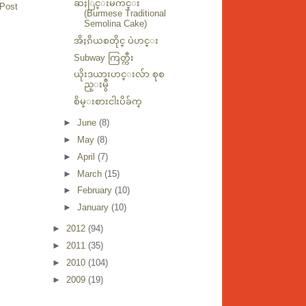
ဆႏြင္းမကင္း
 Post
(Burmese Traditional
Semolina Cake)
အိႏၵိယစတိုင္ ပဲဟင္း
Subway ကြတ္ကီး
ယိုးဒယားဟင္းလ်ာ စုစ
ည္းမွဳ
စိမ္းစားငါးပိခ်က္
►
June
(8)
►
May
(8)
►
April
(7)
►
March
(15)
►
February
(10)
►
January
(10)
►
2012
(94)
►
2011
(35)
►
2010
(104)
►
2009
(19)