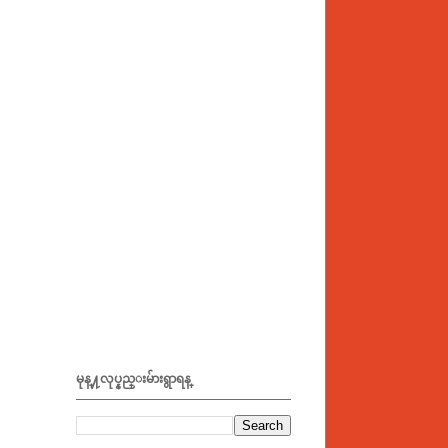
မုန္႔လုပ္နည္းမ်ားရွာရန္