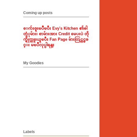
Coming up posts
ေက်းဇူးၿပဳၿပီး Evy's Kitchen ၏ဓါ
တ္ပံုမ်ား၊ စာမ်ားအား Credit မေပးပဲ တို
က္ရိုက္ကူးယူၿပီး Fan Page မ်ားတြင္တင္ၿခ
င္း မၿပဳလုပ္ပါရန္။
My Goodies
Labels