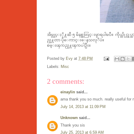
အိမ္လုပ္ႏို႔ဆီ ၅ မိနစ္အတြင္းမွာရပါၿပီ။
ကိုယ္တိုင
ည္႔တာ ပိုေကာင္းေနသလုိပဲ။
စမ္းၾကည္႔ၾကပါဦး။
Posted by
Evy
at
7:48 PM
Labels:
Misc
2 comments:
einaylin
said...
ama thank you so much. really useful for 
July 14, 2013 at 11:09 PM
Unknown
said...
Thank you sis
July 25, 2013 at 6:59 AM