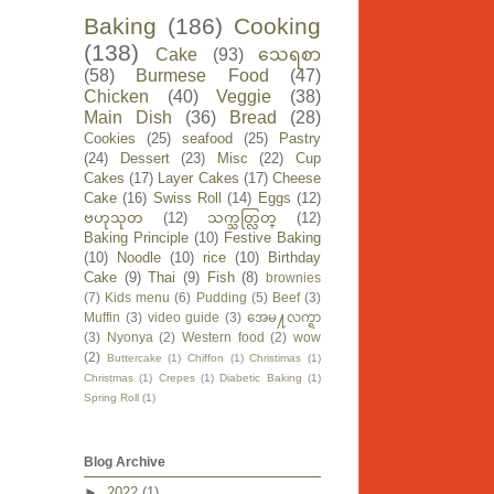
Baking
(186)
Cooking
(138)
Cake
(93)
သေရစာ
(58)
Burmese Food
(47)
Chicken
(40)
Veggie
(38)
Main Dish
(36)
Bread
(28)
Cookies
(25)
seafood
(25)
Pastry
(24)
Dessert
(23)
Misc
(22)
Cup
Cakes
(17)
Layer Cakes
(17)
Cheese
Cake
(16)
Swiss Roll
(14)
Eggs
(12)
ဗဟုသုတ
(12)
သက္သတ္လြတ္
(12)
Baking Principle
(10)
Festive Baking
(10)
Noodle
(10)
rice
(10)
Birthday
Cake
(9)
Thai
(9)
Fish
(8)
brownies
(7)
Kids menu
(6)
Pudding
(5)
Beef
(3)
Muffin
(3)
video guide
(3)
အေမ႔လက္ရာ
(3)
Nyonya
(2)
Western food
(2)
wow
(2)
Buttercake
(1)
Chiffon
(1)
Christimas
(1)
Christmas
(1)
Crepes
(1)
Diabetic Baking
(1)
Spring Roll
(1)
Blog Archive
►
2022
(1)