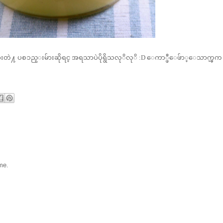
္လုပ္ထားတဲ႔ ပစၥည္းမ်ားဆိုရင္ အရသာပဲပိုရွိသလုိလုိ :D ေကာ္ဖီေဖ်ာ္ေသာက္ၾက
me.