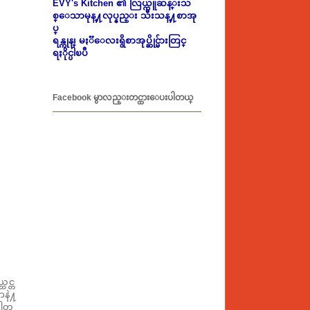
EVY's Kitchen ၏ လြယ္ကူဆန္းသ
စ္ေသာမုန္႔လုပ္နည္း သီးသန္႔စာအု
ပ္
ရန္ကုန္၊ မႏၱေလးရွိစာအုပ္ဆိုင္မ်ားတြင္
ရႏိုင္ပါၿပီ
Facebook မွာလည္းတင္ထားေပးပါတယ္
ထင္တ
ာနဲ႔
ခါတ