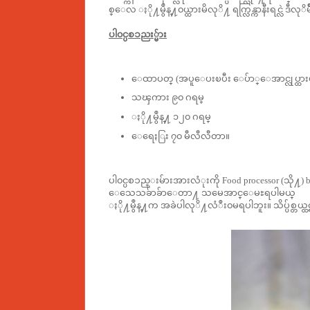
စ္ေလ ႏို႔မွဳန္႔၀ယ္ထားမိလုိ႔ ရက္လြန္ကာနီးရင္လဲ ဒ
ပါ၀င္ပစၥညး္မ်ား
ေထာပတ္ (အပူေပးၿပီး ေပ်ာ္ေအာင္လုပ္ထားပါ) 
သၾကား ၉၀ ဂရမ္
ႏို႔မွဳန္႔ ၁၂၀ ဂရမ္
ေရေႏြး ၇၀ မီလီလီတာ။
ပါ၀င္ပစၥည္းမ်ားအားလံုးကို Food processor (သို႔)
ေသေသခ်ာခ်ာေတာ႔ သမေအာင္ေမႊရပါမယ္
ႏို႔မွဳန္႔က အခဲပါလုိ႔လံဳး၀မရပါဘူး။ သိပ္ပ်စ္