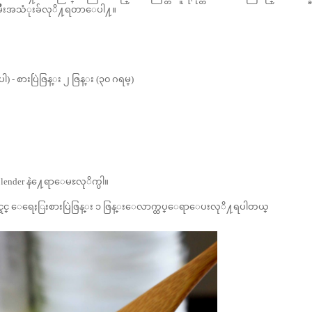
ီလုိမ်ိဳးအသံုးခ်လုိ႔ရတာေပါ႔။
- စားပြဲဇြန္း ၂ ဇြန္း (၃၀ ဂရမ္)
 blender နဲ႔ေရာေမႊလုိက္ပါ။
တယ္ထင္ရင္ ေရေႏြးစားပြဲဇြန္း ၁ ဇြန္းေလာက္ထပ္ေရာေပးလုိ႔ရပါတယ္