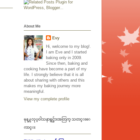
About Me
Evy
Hi, welcome to my blog!.
I am Eve and I started
baking only in 2009.
Since then, baking and
cooking have become a part of my
life. I strongly believe that it is all
about sharing with others and this
makes my baking journey more
meaningful.
View my complete profile
မုန္႔လုပ္၀ါသနာရွင္မ်ားအတြက္ သတင္းေ
ကာင္း