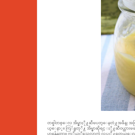
တစ္ခါတစ္ေလ အိမ္မွာႏို႔ဆီၿပတ္ေနတဲ႔အခ်ိန္၊ အလြ
ယ္ေနာ္။ ကြ်န္မတုိ႔ အိမ္မွာဆိုရင္ ႏို႔ဆီ၀ယ္ထ
ဟန္က်ေနတာ။ ကုိယ္လုိသေလာက္ပဲ လုပ္လုိ႔ရတယ