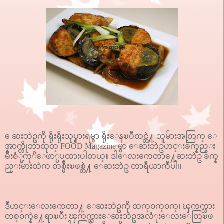
ေဆးဘဲဥကို ရိုးရိုးသုပ္စားရမွာ ရိုးေနၿပီထင္တဲ႔ သူမ်ားအတြက္ ေ
အာက္တိုဘာထုတ္ FOOD Magazine မွာ ေဆးဘဲဥဟင္းခ်က္နည္း
မ်ိဳးစံုကုိေဖာ္ၿပထားပါတယ္။ ဒါေလးကေတာ႔ေဆးဘဲဥ ခ်က္န
ည္းမ်ားထဲက တစ္မ်ိဳးၿဖစ္တဲ႔
ေဆးဘဲဥ တာရီယာကီပါ။
ဒီဟင္းေလးကေတာ႔ ေဆးဘဲဥကို ထက္၀က္၀က္၊ ၾကက္သား
တစ္၀က္နဲ႔ေရာၿပီး ၾကက္သားေဆးဘဲဥအလံုးေလးေတြၿဖ