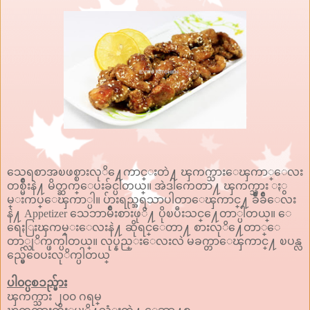
သေရစာအၿဖစ္စားလုိ႔ေကာင္းတဲ႔ ၾကက္သားေၾကာ္ေလး
တစ္မ်ိဳးနဲ႔ မိတ္ဆက္ေပးခ်င္ပါတယ္။ အဲဒါကေတာ႔ ၾကက္သား ႏွ
မ္းကပ္ေၾကာ္ပါ။ ပ်ားရည္အရသာပါတာေၾကာင္႔ ခ်ိဳခ်ိဳေလး
နဲ႔ Appetizer သေဘာမ်ိဳးစားဖုိ႔ ပိုၿပီးသင္႔ေတာ္ပါတယ္။ ေ
ရေႏြးၾကမ္းေလးနဲ႔ ဆိုရင္ေတာ႔ စားလုိ႔ေတာ္ေ
တာ္လုိက္ဖက္ပါတယ္။ လုပ္နည္းေလးလဲ မခက္တာေၾကာင္႔ ၿပန္လ
ည္မွ်ေ၀ေပးလုိက္ပါတယ္
ပါ၀င္ပစၥည္မ်ား
ၾကက္သား ၂၀၀ ဂရမ္