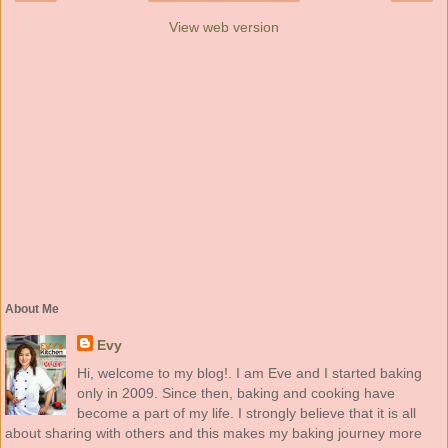
View web version
About Me
Evy
Hi, welcome to my blog!. I am Eve and I started baking
only in 2009. Since then, baking and cooking have
become a part of my life. I strongly believe that it is all
about sharing with others and this makes my baking journey more