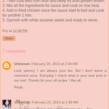
2. Then coat with corn flour and deep fry until golden brown.
3. Mix all the ingredients for sauce and cook on low heat.
4. Add in fried chicken once the sauce start to boil and cook
for another 1 min.
5. Garnish with white sesame seeds and ready to serve.
Evy
at
12:48 PM
Share
7 comments:
Unknown
February 20, 2013 at 2:44 AM
Look yammy. I am always your fan. But I don't leave a
comment once. Everyday I check what is your new post in
my mail. Thanks for your all recipe. I like all.
Reply
သီရိရတနာ
February 23, 2013 at 1:58 AM
ေဒါ႕ကြန္း လိပ္စာေလး ယူသြားတယ္ေနာ္ .. Evy ..