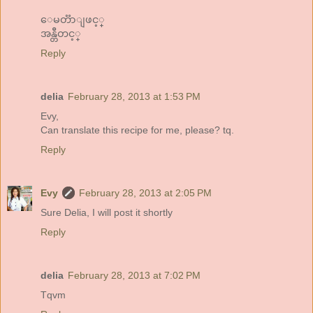
ေမတၱာျဖင့္
အန္တီတင့္
Reply
delia
February 28, 2013 at 1:53 PM
Evy,
Can translate this recipe for me, please? tq.
Reply
Evy
February 28, 2013 at 2:05 PM
Sure Delia, I will post it shortly
Reply
delia
February 28, 2013 at 7:02 PM
Tqvm